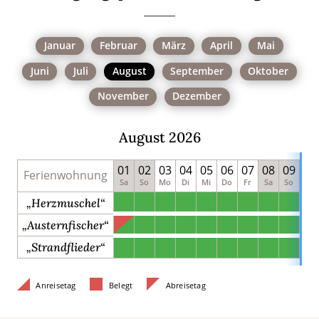
Januar
Februar
März
April
Mai
Juni
Juli
August
September
Oktober
November
Dezember
August 2026
01
02
03
04
05
06
07
08
09
10
Ferienwohnung
Sa
So
Mo
Di
Mi
Do
Fr
Sa
So
Mo
„Herzmuschel“
„Austernfischer“
„Strandflieder“
Anreisetag
Belegt
Abreisetag